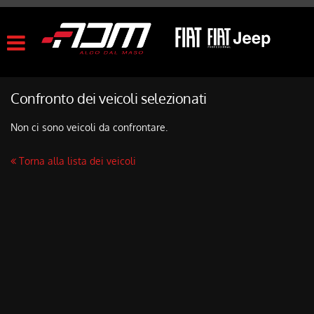
HOME
Le
tue
preferenze
LISTA VEICOLI
di
consenso
Confronto dei veicoli selezionati
ACQUISTIAMO USATO
Il
seguente
Non ci sono veicoli da confrontare.
pannello
SERVIZI
ti
Torna alla lista dei veicoli
consente
di
CONTATTI
esprimere
le
tue
NEWS
preferenze
di
consenso
AREA COMMERCIANTI
alle
tecnologie
di