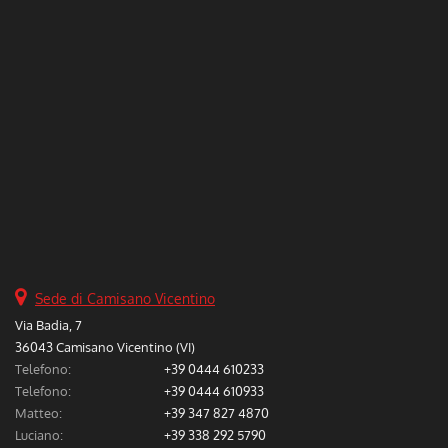
questi
strumenti
di
tracciamento
si
rimanda
alla
cookie
policy.
Puoi
rivedere
e
modificare
le
Sede di Camisano Vicentino
tue
scelte
Via Badia, 7
in
36043 Camisano Vicentino (VI)
qualsiasi
Telefono:
+39 0444 610233
momento.
Telefono:
+39 0444 610933
Matteo:
+39 347 827 4870
Luciano:
+39 338 292 5790