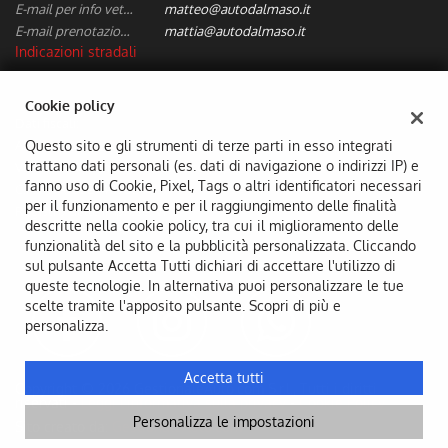
tta
E-mail per info vetture nuove/usate:
matteo@autodalmaso.it
ti
E-mail prenotazione/preventivi riparazioni:
mattia@autodalmaso.it
Indicazioni stradali
mpre
Cookie necessari
Cookie policy
ilitato
Dati fiscali:
Aldo Dal Maso & C. Snc
Questo sito e gli strumenti di terze parti in esso integrati
Cookie delle preferenze
trattano dati personali (es. dati di navigazione o indirizzi IP) e
Via Badia, 7, Camisano Vicentino (VI)
fanno uso di Cookie, Pixel, Tags o altri identificatori necessari
C.F/P.IVA:
02294690249
Cookie per il miglioramento dell'esperienza utente
per il funzionamento e per il raggiungimento delle finalità
Registro delle imprese:
VI
descritte nella cookie policy, tra cui il miglioramento delle
Cookie analitici
funzionalità del sito e la pubblicità personalizzata. Cliccando
sul pulsante Accetta Tutti dichiari di accettare l'utilizzo di
queste tecnologie. In alternativa puoi personalizzare le tue
Cookie di marketing
scelte tramite l'apposito pulsante. Scopri di più e
personalizza.
Leggi
la
Accetta tutti
Copyright © 2026 GestionaleAuto.com S.r.l., Tutti i diritti
cookie
riservati -
Leggi l'informativa sulla privacy
-
Cookie Policy
policy
Personalizza le impostazioni
Sito creato da:
GestionaleAuto.com