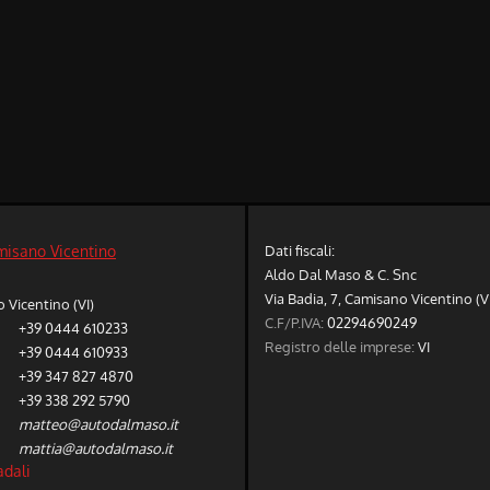
Dati fiscali:
misano Vicentino
Aldo Dal Maso & C. Snc
Via Badia, 7, Camisano Vicentino (V
Vicentino (VI)
C.F/P.IVA:
02294690249
+39 0444 610233
Registro delle imprese:
VI
+39 0444 610933
+39 347 827 4870
+39 338 292 5790
matteo@autodalmaso.it
mattia@autodalmaso.it
adali