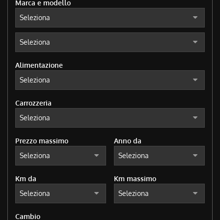
Marca e modello
tracciamento
che
adottiamo
per
offrire
le
funzionalità
Alimentazione
e
svolgere
le
attività
Carrozzeria
di
seguito
descritte.
Per
Prezzo massimo
Anno da
ottenere
maggiori
informazioni
Km da
Km massimo
sull'utilità
e
sul
funzionamento
Cambio
di