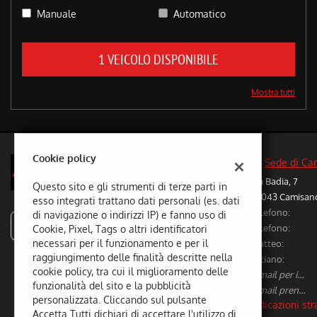
questi
Manuale
Automatico
strumenti
di
tracciamento
1 VEICOLO DISPONIBILE
si
rimanda
Mostra tutti
alla
cookie
policy.
Puoi
rivedere
Cookie policy
Sede di Ca
e
Via Badia, 7
modificare
Questo sito e gli strumenti di terze parti in
36043 Camisano 
le
esso integrati trattano dati personali (es. dati
tue
Telefono:
di navigazione o indirizzi IP) e fanno uso di
scelte
autodalmaso
Telefono:
Cookie, Pixel, Tags o altri identificatori
in
necessari per il funzionamento e per il
Matteo:
qualsiasi
raggiungimento delle finalità descritte nella
Luciano:
momento.
cookie policy, tra cui il miglioramento delle
E-mail per info vetture nuove/usate:
funzionalità del sito e la pubblicità
E-mail prenotazione/preventivi riparazioni:
personalizzata. Cliccando sul pulsante
Indicazioni str
Accetta Tutti dichiari di accettare l'utilizzo di