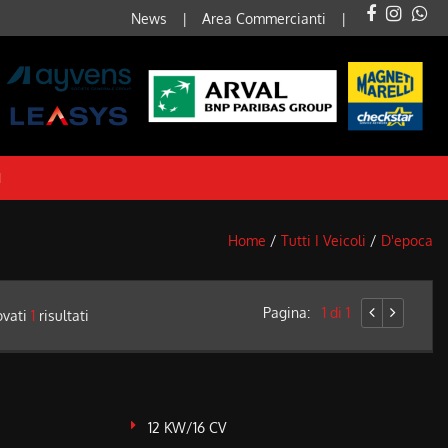
News
Area Commercianti
I
Home
/
Tutti I Veicoli
/
D'epoca
Pagina:
1 di 1
ovati
1
risultati
12 KW/16 CV