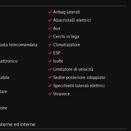
Airbag laterali
Alzacristalli elettrici
Aux
Cerchi in lega
zzata telecomandata
Climatizzatore
ESP
ettronico
Isofix
Limitatore di velocità
abile
Sedile posteriore sdoppiato
Specchietti laterali elettrici
tare
Vivavoce
ione
sterne ed interne