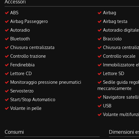
Accessori
questi
strumenti
ABS
Airbag
di
Airbag Passeggero
Airbag testa
tracciamento
Autoradio
Autoradio digitale
si
rimanda
Bluetooth
Bracciolo
alla
Chiusura centralizzata
Chiusura centrali
cookie
policy.
Controllo trazione
Controllo vocale
Puoi
Fendinebbia
Immobilizzatore el
rivedere
Lettore CD
Lettore SD
e
modificare
Monitoraggio pressione pneumatici
Sedile guida regol
le
meccanicamente
Servosterzo
tue
Navigatore satelli
scelte
Start/Stop Automatico
in
USB
Volante in pelle
qualsiasi
Volante multifunz
momento.
Consumi
Dimensioni e