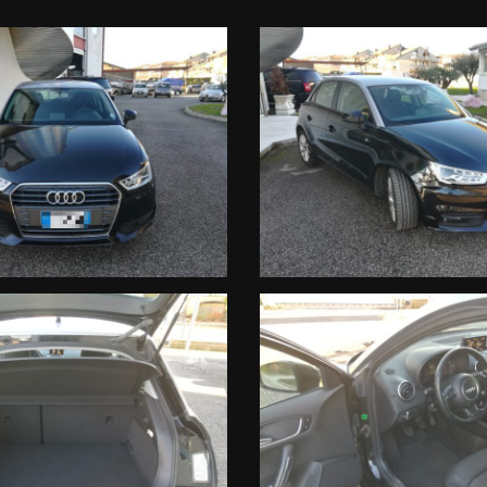
VENIENTI, E' SEMPRE BENE ACCERTARSI TELEFONICAMENTE DELLA DI
FERTE SU VEICOLI USATI E NUOVI VISITATE IL NOSTRO SITO!