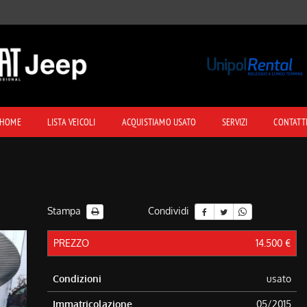
HOME
LISTA VEICOLI
ACQUISTIAMO USATO
SERVIZI
CONTATT
Stampa
Condividi
PREZZO
14.500 €
Condizioni
usato
Immatricolazione
05/2015