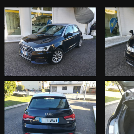
FACCIAMO PRESENTE, CHE AL FINE DI EVITARE SPIACEVOLI INCON
ANNUNCI. GRAZIE.
PER CONOSCERE E RIMANERE AL PASSO CON TUTTE LE NOSTRE OF
WWW.AUTODALMASO.IT