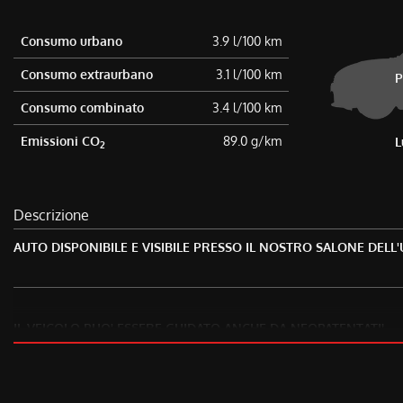
tta
ti
Consumo urbano
3.9 l/100 km
Consumo extraurbano
3.1 l/100 km
P
mpre
Cookie necessari
Consumo combinato
3.4 l/100 km
ilitato
Emissioni CO
89.0 g/km
L
2
Cookie delle preferenze
Cookie per il miglioramento dell'esperienza utente
Descrizione
Cookie analitici
AUTO DISPONIBILE E VISIBILE PRESSO IL NOSTRO SALONE DELL
Cookie di marketing
IL VEICOLO PUO' ESSERE GUIDATO ANCHE DA NEOPATENTATI!
NON HAI TROVATO CIO' CHE CERCHI? CONTATTACI O PASSA A TR
TRA I VEICOLI PRESENTI POTREBBE ESSERCI QUELLO CHE HAI SE