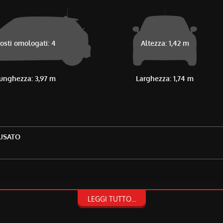
osti omologati: 4
Altezza: 1,42 m
unghezza: 3,97 m
Larghezza: 1,74 m
'USATO
LEGGI TUTTO...
OVARCI!
MPRE DESIDERATO!