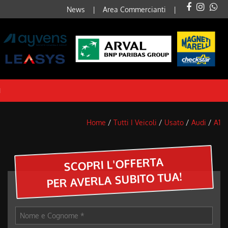
News
Area Commercianti
I
Home
/
Tutti I Veicoli
/
Usato
/
Audi
/
A1
SCOPRI L'OFFERTA
PER AVERLA SUBITO TUA!