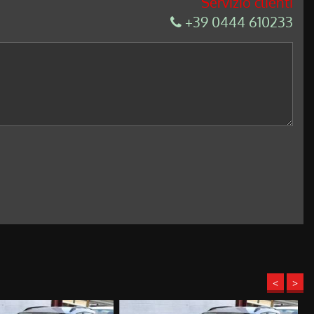
Servizio clienti
+39 0444 610233
<
>