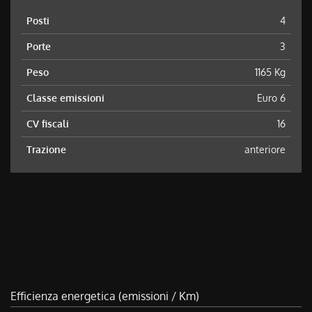
Posti
4
Porte
3
Peso
1165 Kg
Classe emissioni
Euro 6
CV fiscali
16
Trazione
anteriore
Efficienza energetica (emissioni / Km)