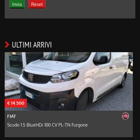
ULTIMI ARRIVI
€ 14.500
€
FIAT
Scudo 1.5 BlueHDi 100 CV PL-TN Furgone
D