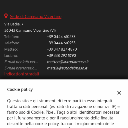
Sede di Camisano Vicentino
Via Badia, 7
36043 Camisano Vicentino (VI)
Telefono:
+39 0444 610233
Telefono:
+39 0444 610933
Matteo:
+39 347 827 4870
Luciano:
+39 338 292 5790
E-mail per info vetture nuove/usate:
matteo@autodalmaso.it
E-mail prenotazione/preventivi riparazioni:
mattia@autodalmaso.it
Indicazioni stradali
Cookie policy
Dati fiscali:
Aldo Dal Maso & C. Snc
Questo sito e gli strumenti di terze parti in esso integrati
trattano dati personali (es. dati di navigazione o indirizzi IP) e
Via Badia, 7, Camisano Vicentino (VI)
fanno uso di Cookie, Pixel, Tags o altri identificatori necessari
C.F/P.IVA:
02294690249
per il funzionamento e per il raggiungimento delle finalità
Registro delle imprese:
VI
descritte nella cookie policy, tra cui il miglioramento delle