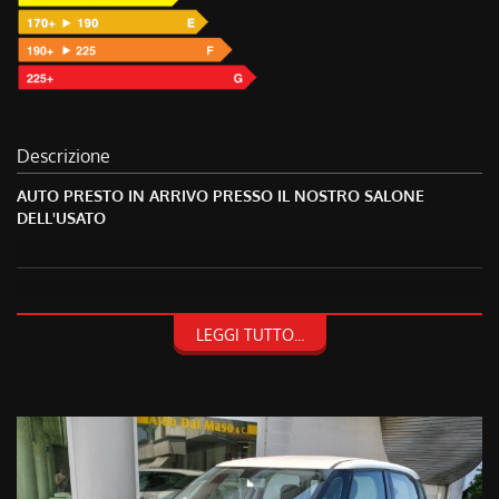
Descrizione
AUTO PRESTO IN ARRIVO PRESSO IL NOSTRO SALONE
DELL'USATO
NON HAI TROVATO CIO' CHE CERCHI? CONTATTACI O PASSA A
LEGGI TUTTO...
TROVARCI!
TRA I VEICOLI PRESENTI POTREBBE ESSERCI QUELLO CHE HAI
SEMPRE DESIDERATO!
FACCIAMO PRESENTE, CHE AL FINE DI EVITARE SPIACEVOLI