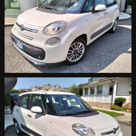
INCONVENIENTI, E' SEMPRE BENE ACCERTARSI
TELEFONICAMENTE DELLA DISPONIBILITA' E DELLA
CORRETTEZZA DEI DATI INSERITI NEGLI ANNUNCI. GRAZIE.
PER CONOSCERE E RIMANERE AL PASSO CON TUTTE LE
NOSTRE OFFERTE SU VEICOLI USATI E NUOVI VISITATE IL
NOSTRO SITO!
WWW.AUTODALMASO.IT