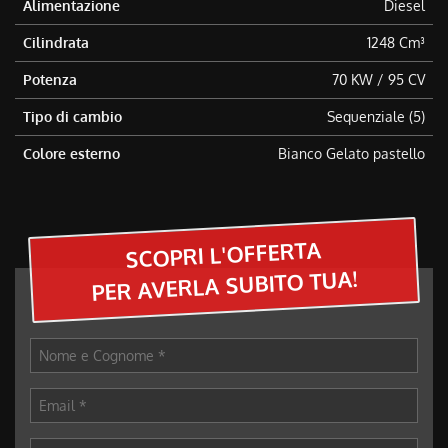
Alimentazione
Diesel
questi
strumenti
Cilindrata
1248 Cm³
di
tracciamento
Potenza
70 KW / 95 CV
si
Tipo di cambio
Sequenziale (5)
rimanda
alla
Colore esterno
Bianco Gelato pastello
cookie
policy.
Puoi
rivedere
e
SCOPRI L'OFFERTA
modificare
PER AVERLA SUBITO TUA!
le
tue
scelte
in
qualsiasi
momento.