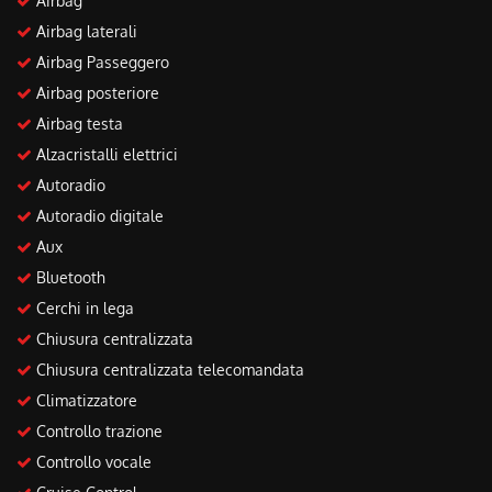
Airbag
Salva
Airbag laterali
le
impostazioni
Airbag Passeggero
Airbag posteriore
Airbag testa
Alzacristalli elettrici
Autoradio
Autoradio digitale
Aux
Bluetooth
Cerchi in lega
Chiusura centralizzata
Chiusura centralizzata telecomandata
Climatizzatore
Controllo trazione
Controllo vocale