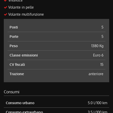
Vivavoce
Volante in pelle
Volante multifunzione
Posti
5
Porte
5
Peso
1380 Kg
Classe emissioni
Euro 6
CV fiscali
15
Trazione
anteriore
Consumi
Consumo urbano
5.0 l/100 km
Consumo extraurbano
3.5 l/100 km