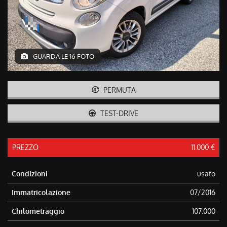
tracciamento
che
adottiamo
per
offrire
le
GUARDA LE 16 FOTO
funzionalità
e
svolgere
PERMUTA
le
attività
TEST-DRIVE
di
seguito
descritte.
Per
PREZZO
11.000 €
ottenere
maggiori
Condizioni
usato
informazioni
sull'utilità
Immatricolazione
07/2016
e
sul
Chilometraggio
107.000
funzionamento
di