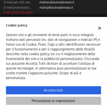
tta
E-mail per info vetture nuove/usate:
matteo@autodalmaso.it
ti
E-mail prenotazione/preventivi riparazioni:
mattia@autodalmaso.it
Indicazioni stradali
mpre
Cookie necessari
Cookie policy
ilitato
Dati fiscali:
Aldo Dal Maso & C. Snc
Questo sito e gli strumenti di terze parti in esso integrati
Cookie delle preferenze
trattano dati personali (es. dati di navigazione o indirizzi IP) e
Via Badia, 7, Camisano Vicentino (VI)
fanno uso di Cookie, Pixel, Tags o altri identificatori necessari
C.F/P.IVA:
02294690249
Cookie per il miglioramento dell'esperienza utente
per il funzionamento e per il raggiungimento delle finalità
Registro delle imprese:
VI
descritte nella cookie policy, tra cui il miglioramento delle
Cookie analitici
funzionalità del sito e la pubblicità personalizzata. Cliccando
sul pulsante Accetta Tutti dichiari di accettare l'utilizzo di
queste tecnologie. In alternativa puoi personalizzare le tue
Cookie di marketing
scelte tramite l'apposito pulsante. Scopri di più e
personalizza.
Leggi
la
Accetta tutti
Copyright © 2026 GestionaleAuto.com S.r.l., Tutti i diritti
cookie
riservati -
Leggi l'informativa sulla privacy
-
Cookie Policy
policy
Personalizza le impostazioni
Sito creato da:
GestionaleAuto.com