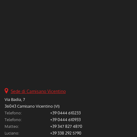
questi
strumenti
di
tracciamento
si
rimanda
alla
cookie
policy.
Puoi
rivedere
e
modificare
le
Sede di Camisano Vicentino
tue
scelte
Via Badia, 7
in
36043 Camisano Vicentino (VI)
qualsiasi
Telefono:
+39 0444 610233
momento.
Telefono:
+39 0444 610933
Matteo:
+39 347 827 4870
Luciano:
+39 338 292 5790