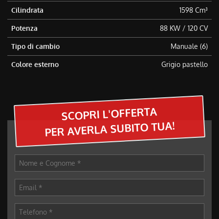
questi
Cilindrata
1598 Cm³
strumenti
Potenza
88 KW / 120 CV
di
tracciamento
Tipo di cambio
Manuale (6)
si
rimanda
Colore esterno
Grigio pastello
alla
cookie
policy.
Puoi
rivedere
SCOPRI L'OFFERTA
e
PER AVERLA SUBITO TUA!
modificare
le
tue
scelte
in
qualsiasi
momento.