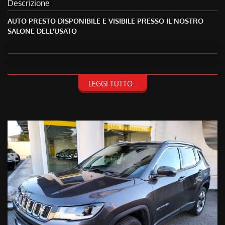
Descrizione
AUTO PRESTO DISPONIBILE E VISIBILE PRESSO IL NOSTRO
SALONE DELL'USATO
NON HAI TROVATO CIO' CHE CERCHI? CONTATTACI O PASSA A
LEGGI TUTTO...
TROVARCI!
TRA I VEICOLI PRESENTI POTREBBE ESSERCI QUELLO CHE HAI
SEMPRE DESIDERATO!
FACCIAMO PRESENTE, CHE AL FINE DI EVITARE SPIACEVOLI
INCONVENIENTI, E' SEMPRE BENE ACCERTARSI
TELEFONICAMENTE DELLA DISPONIBILITA' E DELLA
CORRETTEZZA DEI DATI INSERITI NEGLI ANNUNCI. GRAZIE.
PER CONOSCERE E RIMANERE AL PASSO CON TUTTE LE
NOSTRE OFFERTE SU VEICOLI USATI E NUOVI VISITATE IL
NOSTRO SITO!