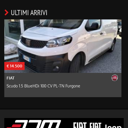
ULTIMI ARRIVI
€ 14.500
€
FIAT
Scudo 1.5 BlueHDi 100 CV PL-TN Furgone
D