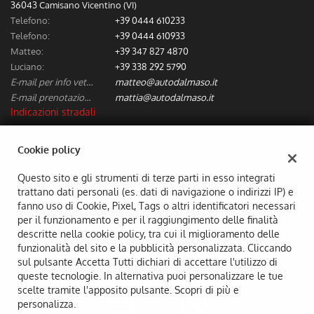
36043 Camisano Vicentino (VI)
Telefono:
+39 0444 610233
Telefono:
+39 0444 610933
Matteo:
+39 347 827 4870
Luciano:
+39 338 292 5790
E-mail per info vetture nuove/usate:
matteo@autodalmaso.it
E-mail prenotazione/preventivi riparazioni:
mattia@autodalmaso.it
Indicazioni stradali
Cookie policy
Dati fiscali:
Aldo Dal Maso & C. Snc
Questo sito e gli strumenti di terze parti in esso integrati
trattano dati personali (es. dati di navigazione o indirizzi IP) e
Via Badia, 7, Camisano Vicentino (VI)
fanno uso di Cookie, Pixel, Tags o altri identificatori necessari
C.F/P.IVA:
02294690249
per il funzionamento e per il raggiungimento delle finalità
Registro delle imprese:
VI
descritte nella cookie policy, tra cui il miglioramento delle
funzionalità del sito e la pubblicità personalizzata. Cliccando
sul pulsante Accetta Tutti dichiari di accettare l'utilizzo di
queste tecnologie. In alternativa puoi personalizzare le tue
scelte tramite l'apposito pulsante. Scopri di più e
personalizza.