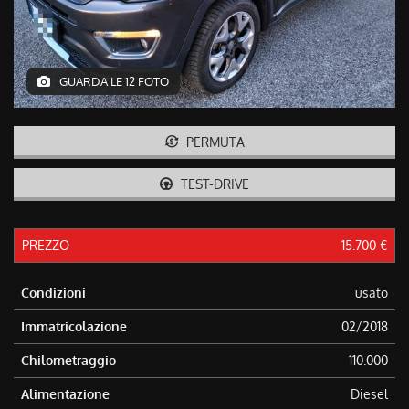
tracciamento
che
adottiamo
per
offrire
GUARDA LE 12 FOTO
le
funzionalità
e
PERMUTA
svolgere
le
TEST-DRIVE
attività
di
seguito
descritte.
PREZZO
15.700 €
Per
ottenere
Condizioni
usato
maggiori
informazioni
Immatricolazione
02/2018
sull'utilità
e
Chilometraggio
110.000
sul
funzionamento
Alimentazione
Diesel
di