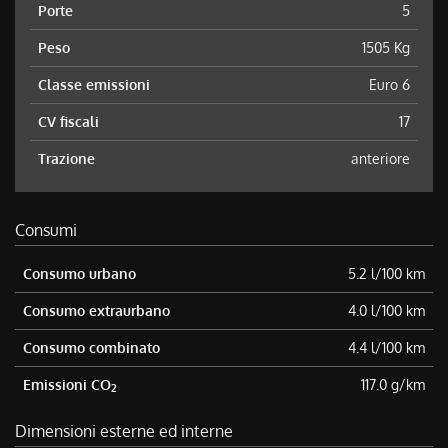
Porte
5
Peso
1505 Kg
Classe emissioni
Euro 6
CV fiscali
17
Trazione
anteriore
Consumi
Consumo urbano
5.2 l/100 km
Consumo extraurbano
4.0 l/100 km
Consumo combinato
4.4 l/100 km
Emissioni CO
117.0 g/km
2
Dimensioni esterne ed interne