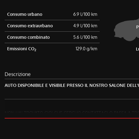
tta
ti
Consumo urbano
6.9 l/100 km
Consumo extraurbano
4.9 l/100 km
P
mpre
Cookie necessari
Consumo combinato
5.6 l/100 km
ilitato
Emissioni CO
129.0 g/km
L
2
Cookie delle preferenze
Cookie per il miglioramento dell'esperienza utente
Descrizione
Cookie analitici
AUTO DISPONIBILE E VISIBILE PRESSO IL NOSTRO SALONE DELL
Cookie di marketing
NON HAI TROVATO CIO' CHE CERCHI? CONTATTACI O PASSA A TR
TRA I VEICOLI PRESENTI POTREBBE ESSERCI QUELLO CHE HAI SE