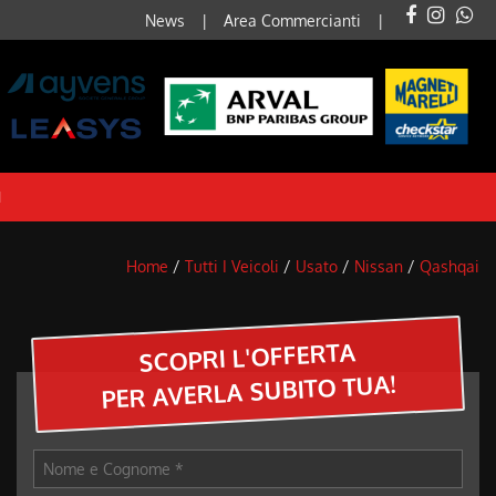
News
Area Commercianti
I
Home
/
Tutti I Veicoli
/
Usato
/
Nissan
/
Qashqai
SCOPRI L'OFFERTA
PER AVERLA SUBITO TUA!