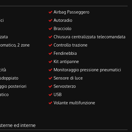
Airbag Passeggero
ici
Autoradio
Bracciolo
zata
Chiusura centralizzata telecomandata
tomatico, 2 zone
Controllo trazione
Fendinebbia
Kit antipanne
cità
Monitoraggio pressione pneumatici
 sdoppiato
Sensore di luce
gio posteriori
Servosterzo
atico
USB
Volante multifunzione
sterne ed interne