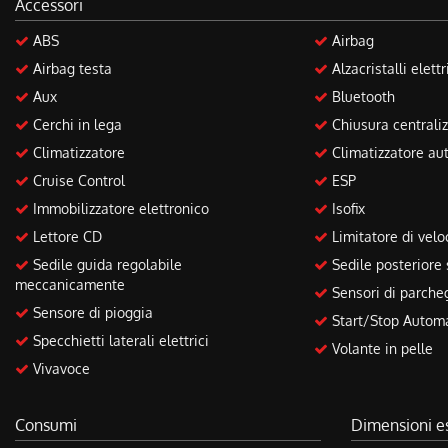
Accessori
questi
strumenti
ABS
Airbag
di
Airbag testa
Alzacristalli elettr
tracciamento
Aux
Bluetooth
si
rimanda
Cerchi in lega
Chiusura centraliz
alla
Climatizzatore
Climatizzatore au
cookie
policy.
Cruise Control
ESP
Puoi
Immobilizzatore elettronico
Isofix
rivedere
Lettore CD
Limitatore di velo
e
modificare
Sedile guida regolabile
Sedile posteriore
le
meccanicamente
Sensori di parcheg
tue
Sensore di pioggia
scelte
Start/Stop Autom
in
Specchietti laterali elettrici
Volante in pelle
qualsiasi
Vivavoce
momento.
Consumi
Dimensioni e