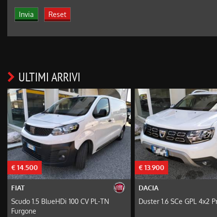
ULTIMI ARRIVI
€ 14.500
€ 13.900
FIAT
DACIA
Scudo 1.5 BlueHDi 100 CV PL-TN
Duster 1.6 SCe GPL 4x2 P
Furgone