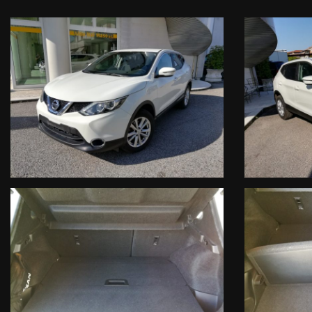
FACCIAMO PRESENTE, CHE AL FINE DI EVITARE SPIACEVOLI INCON
ANNUNCI. GRAZIE.
PER CONOSCERE E RIMANERE AL PASSO CON TUTTE LE NOSTRE OF
WWW.AUTODALMASO.IT