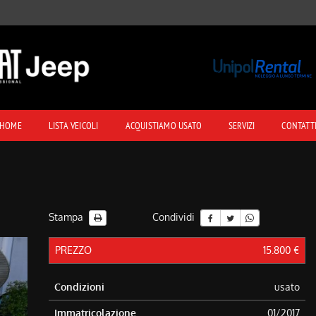
HOME
LISTA VEICOLI
ACQUISTIAMO USATO
SERVIZI
CONTATT
Stampa
Condividi
PREZZO
15.800 €
Condizioni
usato
Immatricolazione
01/2017