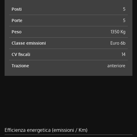
Posti
5
Porte
5
Peso
1350 Kg
Classe emissioni
Euro 6b
CV fiscali
14
Trazione
anteriore
Efficienza energetica (emissioni / Km)