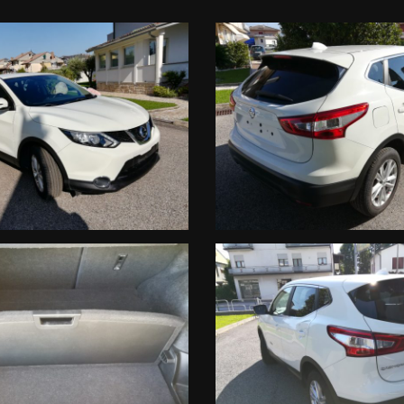
VENIENTI, E' SEMPRE BENE ACCERTARSI TELEFONICAMENTE DELLA DI
FERTE SU VEICOLI USATI E NUOVI VISITATE IL NOSTRO SITO!