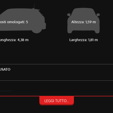
osti omologati: 5
Altezza: 1,59 m
unghezza: 4,38 m
Larghezza: 1,81 m
'USATO
OVARCI!
MPRE DESIDERATO!
LEGGI TUTTO...