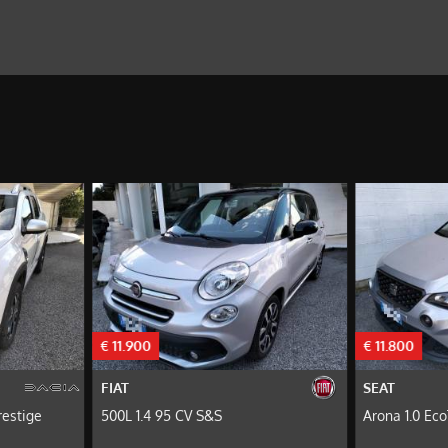
€ 11.900
€ 11.800
FIAT
SEAT
restige
500L 1.4 95 CV S&S
Arona 1.0 Eco