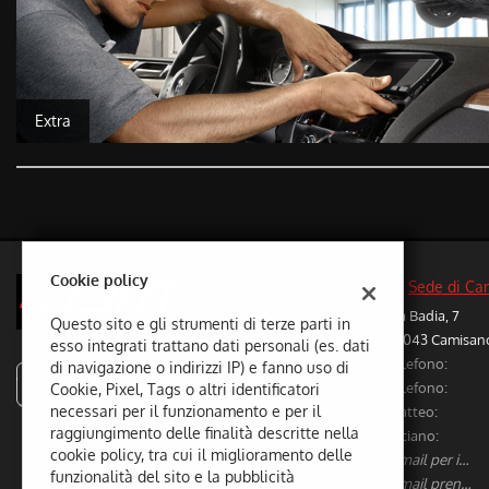
Extra
Cookie policy
Sede di Ca
Via Badia, 7
Questo sito e gli strumenti di terze parti in
36043 Camisano 
esso integrati trattano dati personali (es. dati
Telefono:
di navigazione o indirizzi IP) e fanno uso di
autodalmaso
Telefono:
Cookie, Pixel, Tags o altri identificatori
necessari per il funzionamento e per il
Matteo:
raggiungimento delle finalità descritte nella
Luciano:
cookie policy, tra cui il miglioramento delle
E-mail per info vetture nuove/usate:
funzionalità del sito e la pubblicità
E-mail prenotazione/preventivi riparazioni: