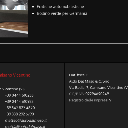
Pratiche automobilistiche
Bollino verde per Germania
Dati fiscali:
misano Vicentino
Aldo Dal Maso & C. Snc
Via Badia, 7, Camisano Vicentino (V
Vicentino (VI)
C.F/P.IVA:
02294690249
+39 0444 610233
Registro delle imprese:
VI
+39 0444 610933
+39 347 827 4870
+39 338 292 5790
matteo@autodalmaso.it
mattia@autodalmaso.it