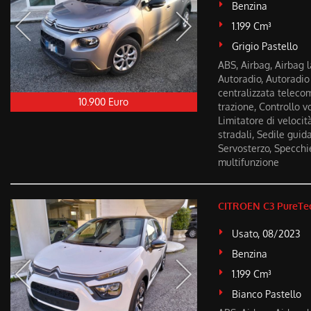
Benzina
1.199 Cm³
Grigio Pastello
ABS, Airbag, Airbag la
Autoradio, Autoradio 
centralizzata telecom
10.900 Euro
trazione, Controllo vo
Limitatore di veloci
stradali, Sedile gui
Servosterzo, Specchie
multifunzione
CITROEN C3 PureTec
Usato, 08/2023
Benzina
1.199 Cm³
Bianco Pastello