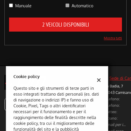
questi
Manuale
Automatico
strumenti
di
tracciamento
2 VEICOLI DISPONIBILI
si
rimanda
Mostra tutti
alla
cookie
policy.
Puoi
rivedere
e
modificare
Cookie policy
Sede di Ca
le
Via Badia, 7
tue
Questo sito e gli strumenti di terze parti in
36043 Camisano 
scelte
esso integrati trattano dati personali (es. dati
Telefono:
in
di navigazione o indirizzi IP) e fanno uso di
autodalmaso
qualsiasi
Telefono:
Cookie, Pixel, Tags o altri identificatori
momento.
necessari per il funzionamento e per il
Matteo:
raggiungimento delle finalità descritte nella
Luciano:
cookie policy, tra cui il miglioramento delle
E-mail per info vetture nuove/usate:
funzionalità del sito e la pubblicità
E-mail prenotazione/preventivi riparazioni: