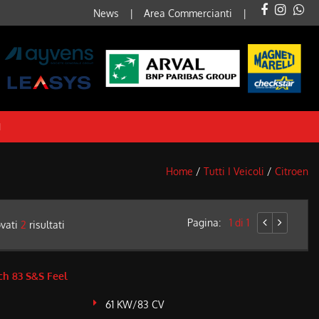
News
Area Commercianti
I
Home
/
Tutti I Veicoli
/
Citroen
Pagina:
1 di 1
ovati
2
risultati
h 83 S&S Feel
61 KW/83 CV