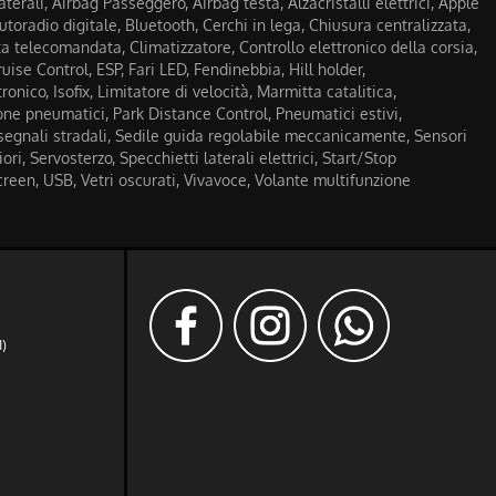
terali, Airbag Passeggero, Airbag testa, Alzacristalli elettrici, Apple
utoradio digitale, Bluetooth, Cerchi in lega, Chiusura centralizzata,
a telecomandata, Climatizzatore, Controllo elettronico della corsia,
uise Control, ESP, Fari LED, Fendinebbia, Hill holder,
onico, Isofix, Limitatore di velocità, Marmitta catalitica,
ne pneumatici, Park Distance Control, Pneumatici estivi,
egnali stradali, Sedile guida regolabile meccanicamente, Sensori
ri, Servosterzo, Specchietti laterali elettrici, Start/Stop
reen, USB, Vetri oscurati, Vivavoce, Volante multifunzione
I)