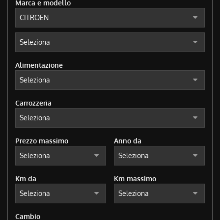
Marca e modello
tracciamento
che
adottiamo
per
offrire
le
funzionalità
Alimentazione
e
svolgere
le
attività
Carrozzeria
di
seguito
descritte.
Per
Prezzo massimo
Anno da
ottenere
maggiori
informazioni
Km da
Km massimo
sull'utilità
e
sul
funzionamento
Cambio
di