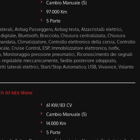
Cambio Manuale (5)
97.000 Km
5 Porte
terali, Airbag Passeggero, Airbag testa, Alzacristalli elettrici,
digitale, Bluetooth, Bracciolo, Chiusura centralizzata, Chiusura
andata, Climatizzatore, Controllo elettronico della corsia, Controllo
cale, Cruise Control, ESP, Immobilizzatore elettronico, Isofix,
tà, Monitoraggio pressione pneumatici, Riconoscimento dei segnali
da regolabile meccanicamente, Sedile posteriore sdoppiato,
tti laterali elettrici, Start/Stop Automatico, USB, Vivavoce, Volante
h 83 S&S Shine
61 KW/83 CV
Cambio Manuale (5)
14.000 Km
5 Porte