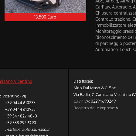
ABS, Airbag, Airbag la
CarPlay, Autoradio, A
Chiusura centralizzat
13.500 Euro
Controllo trazione, Cr
Immobilizzatore elettr
Monitoraggio pressio
Riconoscimento dei s
di parcheggio posterio
Automatico, Touch sc
Dati fiscali:
misano Vicentino
Aldo Dal Maso & C. Snc
Via Badia, 7, Camisano Vicentino (V
Vicentino (VI)
C.F/P.IVA:
02294690249
+39 0444 610233
Registro delle imprese:
VI
+39 0444 610933
+39 347 827 4870
+39 338 292 5790
matteo@autodalmaso.it
mattia@autodalmaso.it