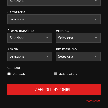
tracciamento
che
adottiamo
Carrozzeria
per
offrire
le
funzionalità
Prezzo massimo
Anno da
e
svolgere
le
Km da
Km massimo
attività
di
seguito
descritte.
Cambio
Per
ottenere
Manuale
Automatico
maggiori
informazioni
sull'utilità
2 VEICOLI DISPONIBILI
e
sul
Mostra tutti
funzionamento
di