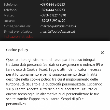
Telefono:
+39 0444 610233
Telefono:
+39 0444 610933
Matteo:
+39 347 827 4870
Luciano:
+39 338 292 5790
E-mail per info vetture nuove/usate:
matteo@autodalmaso.it
E-mail prenotazione/preventivi riparazioni:
mattia@autodalmaso.it
Indicazioni stradali
Cookie policy
Dati fiscali:
Aldo Dal Maso & C. Snc
Questo sito e gli strumenti di terze parti in esso integrati
trattano dati personali (es. dati di navigazione o indirizzi IP) e
Via Badia, 7, Camisano Vicentino (VI)
fanno uso di Cookie, Pixel, Tags o altri identificatori necessari
C.F/P.IVA:
02294690249
per il funzionamento e per il raggiungimento delle finalità
Registro delle imprese:
VI
descritte nella cookie policy, tra cui il miglioramento delle
funzionalità del sito e la pubblicità personalizzata. Cliccando
sul pulsante Accetta Tutti dichiari di accettare l'utilizzo di
queste tecnologie. In alternativa puoi personalizzare le tue
scelte tramite l'apposito pulsante. Scopri di più e
personalizza.