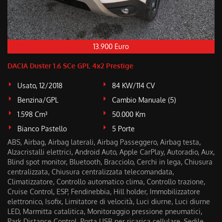
tta
ti
mpre
Cookie necessari
13.900 Euro
ilitato
DACIA Duster 1.6 SCe GPL 4x2 Prestige
Cookie delle preferenze
Usato, 12/2018
84 KW/114 CV
Cookie per il miglioramento dell'esperienza utente
Benzina/GPL
Cambio Manuale (5)
1.598 Cm³
50.000 Km
Cookie analitici
Bianco Pastello
5 Porte
ABS, Airbag, Airbag laterali, Airbag Passeggero, Airbag testa,
Cookie di marketing
Alzacristalli elettrici, Android Auto, Apple CarPlay, Autoradio, Aux,
Blind spot monitor, Bluetooth, Bracciolo, Cerchi in lega, Chiusura
centralizzata, Chiusura centralizzata telecomandata,
Leggi
Climatizzatore, Controllo automatico clima, Controllo trazione,
la
Cruise Control, ESP, Fendinebbia, Hill holder, Immobilizzatore
cookie
elettronico, Isofix, Limitatore di velocità, Luci diurne, Luci diurne
policy
LED, Marmitta catalitica, Monitoraggio pressione pneumatici,
Park Distance Control, Porta USB per ricarica cellulare, Sedile