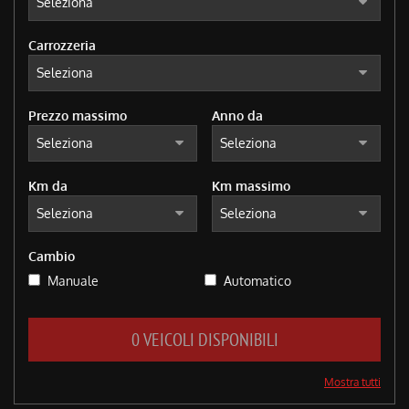
tracciamento
che
adottiamo
Carrozzeria
per
offrire
le
funzionalità
Prezzo massimo
Anno da
e
svolgere
le
Km da
Km massimo
attività
di
seguito
descritte.
Cambio
Per
ottenere
Manuale
Automatico
maggiori
informazioni
sull'utilità
0 VEICOLI DISPONIBILI
e
sul
Mostra tutti
funzionamento
di