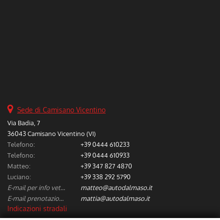
Salva
le
impostazioni
Sede di Camisano Vicentino
Via Badia, 7
36043 Camisano Vicentino (VI)
Telefono:
+39 0444 610233
Telefono:
+39 0444 610933
Matteo:
+39 347 827 4870
Luciano:
+39 338 292 5790
E-mail per info vetture nuove/usate:
matteo@autodalmaso.it
E-mail prenotazione/preventivi riparazioni:
mattia@autodalmaso.it
Indicazioni stradali