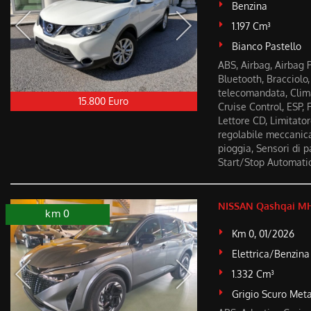
Benzina
1.197 Cm³
Bianco Pastello
ABS, Airbag, Airbag P
Bluetooth, Bracciolo,
telecomandata, Clima
15.800 Euro
Cruise Control, ESP, 
Lettore CD, Limitato
regolabile meccanica
pioggia, Sensori di pa
Start/Stop Automatic
NISSAN Qashqai MH
km 0
Km 0, 01/2026
Elettrica/Benzina
1.332 Cm³
Grigio Scuro Meta