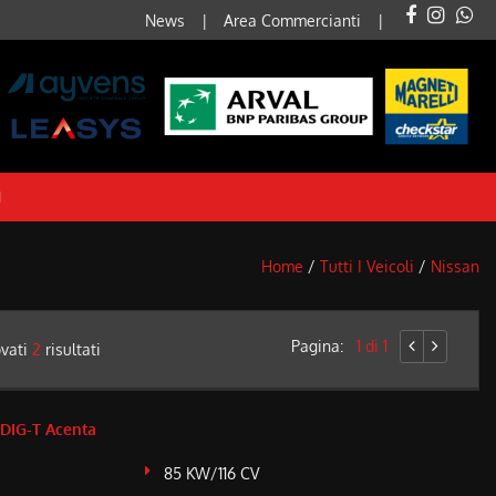
News
Area Commercianti
I
Home
/
Tutti I Veicoli
/
Nissan
Pagina:
1 di 1
ovati
2
risultati
 DIG-T Acenta
85 KW/116 CV