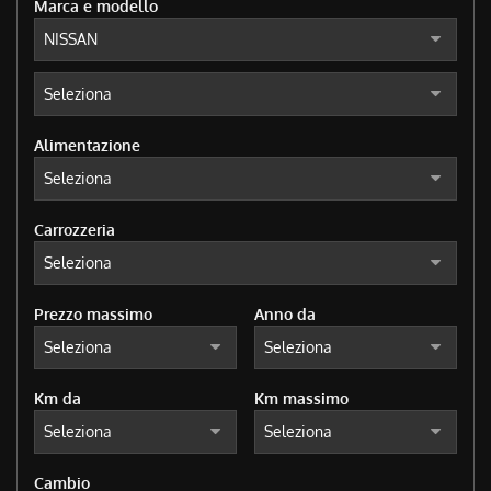
Marca e modello
tracciamento
che
adottiamo
per
offrire
le
funzionalità
Alimentazione
e
svolgere
le
attività
Carrozzeria
di
seguito
descritte.
Per
Prezzo massimo
Anno da
ottenere
maggiori
informazioni
Km da
Km massimo
sull'utilità
e
sul
funzionamento
Cambio
di