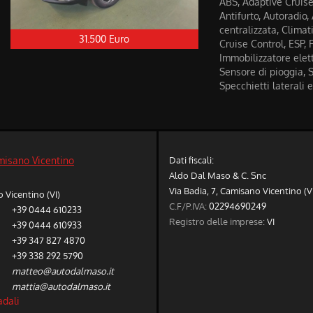
ABS, Adaptive Cruise 
Antifurto, Autoradio,
centralizzata, Climati
31.500 Euro
Cruise Control, ESP, 
Immobilizzatore elett
Sensore di pioggia, S
Specchietti laterali 
Dati fiscali:
misano Vicentino
Aldo Dal Maso & C. Snc
Via Badia, 7, Camisano Vicentino (V
Vicentino (VI)
C.F/P.IVA:
02294690249
+39 0444 610233
Registro delle imprese:
VI
+39 0444 610933
+39 347 827 4870
+39 338 292 5790
matteo@autodalmaso.it
mattia@autodalmaso.it
adali