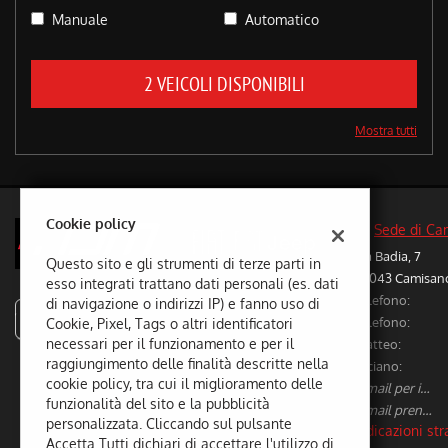
questi
Manuale
Automatico
strumenti
di
tracciamento
2 VEICOLI DISPONIBILI
si
rimanda
Mostra tutti
alla
cookie
policy.
Puoi
rivedere
Cookie policy
Sede di Ca
e
Via Badia, 7
modificare
Questo sito e gli strumenti di terze parti in
36043 Camisano 
le
esso integrati trattano dati personali (es. dati
tue
Telefono:
di navigazione o indirizzi IP) e fanno uso di
scelte
autodalmaso
Telefono:
Cookie, Pixel, Tags o altri identificatori
in
necessari per il funzionamento e per il
Matteo:
qualsiasi
raggiungimento delle finalità descritte nella
Luciano:
momento.
cookie policy, tra cui il miglioramento delle
E-mail per info vetture nuove/usate:
funzionalità del sito e la pubblicità
E-mail prenotazione/preventivi riparazioni:
personalizzata. Cliccando sul pulsante
Indicazioni str
Accetta Tutti dichiari di accettare l'utilizzo di