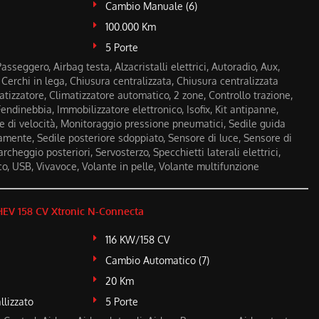
Cambio Manuale (6)
100.000 Km
5 Porte
asseggero, Airbag testa, Alzacristalli elettrici, Autoradio, Aux,
 Cerchi in lega, Chiusura centralizzata, Chiusura centralizzata
tizzatore, Climatizzatore automatico, 2 zone, Controllo trazione,
Fendinebbia, Immobilizzatore elettronico, Isofix, Kit antipanne,
re di velocità, Monitoraggio pressione pneumatici, Sedile guida
mente, Sedile posteriore sdoppiato, Sensore di luce, Sensore di
rcheggio posteriori, Servosterzo, Specchietti laterali elettrici,
o, USB, Vivavoce, Volante in pelle, Volante multifunzione
EV 158 CV Xtronic N-Connecta
116 KW/158 CV
Cambio Automatico (7)
20 Km
llizzato
5 Porte