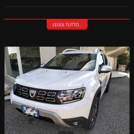
NON HAI TROVATO CIO' CHE CERCHI? CONTATTACI O PASSA A
LEGGI TUTTO...
TROVARCI!
TRA I VEICOLI PRESENTI POTREBBE ESSERCI QUELLO CHE HAI
SEMPRE DESIDERATO!
FACCIAMO PRESENTE, CHE AL FINE DI EVITARE SPIACEVOLI
INCONVENIENTI, E' SEMPRE BENE ACCERTARSI
TELEFONICAMENTE DELLA DISPONIBILITA' E DELLA
CORRETTEZZA DEI DATI INSERITI NEGLI ANNUNCI. GRAZIE.
PER CONOSCERE E RIMANERE AL PASSO CON TUTTE LE
NOSTRE OFFERTE SU VEICOLI USATI E NUOVI VISITATE IL
NOSTRO SITO!
WWW.AUTODALMASO.IT