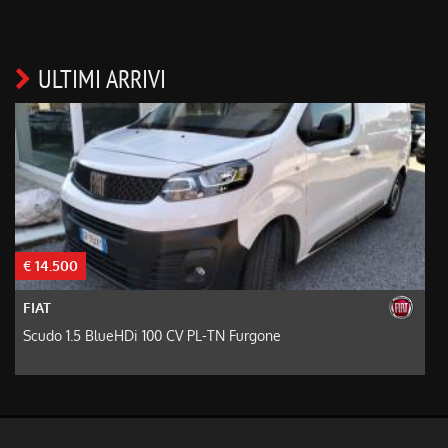
ULTIMI ARRIVI
€ 14.500
€
FIAT
Scudo 1.5 BlueHDi 100 CV PL-TN Furgone
D