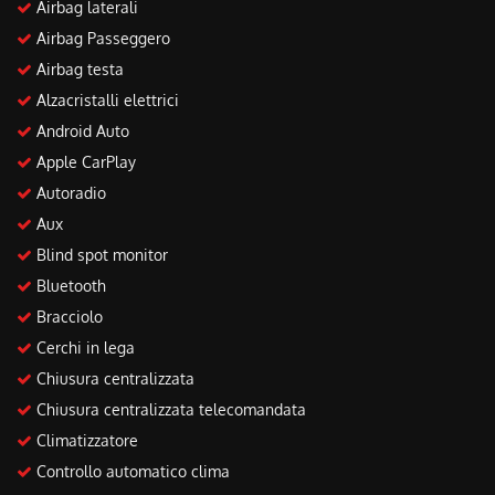
Airbag laterali
Salva
le
Airbag Passeggero
impostazioni
Airbag testa
Alzacristalli elettrici
Android Auto
Apple CarPlay
Autoradio
Aux
Blind spot monitor
Bluetooth
Bracciolo
Cerchi in lega
Chiusura centralizzata
Chiusura centralizzata telecomandata
Climatizzatore
Controllo automatico clima