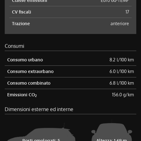
Classe emissioni
Euro 6d-TEMP
CV fiscali
17
Trazione
anteriore
Consumi
Consumo urbano
8.2 l/100 km
Consumo extraurbano
6.0 l/100 km
Consumo combinato
6.8 l/100 km
Emissioni CO
156.0 g/km
2
Dimensioni esterne ed interne
Posti omologati: 5
Altezza: 1,69 m