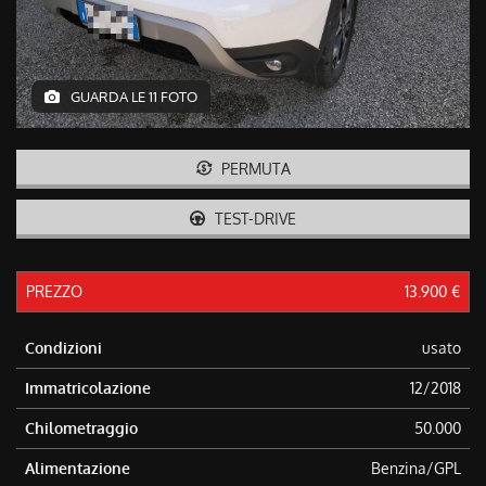
tracciamento
che
adottiamo
per
offrire
GUARDA LE 11 FOTO
le
funzionalità
e
PERMUTA
svolgere
le
TEST-DRIVE
attività
di
seguito
descritte.
PREZZO
13.900 €
Per
ottenere
Condizioni
usato
maggiori
informazioni
Immatricolazione
12/2018
sull'utilità
e
Chilometraggio
50.000
sul
funzionamento
Alimentazione
Benzina/GPL
di