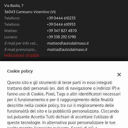
Via Badia, 7
36043 Camisano Vicentino (VI)
Telefono:
+39 0444 610233
Telefono:
+39 0444 610933
Matteo:
+39 347 827 4870
Luciano:
+39 338 292 5790
E-mail per info vetture nuove/usate:
matteo@autodalmaso.it
E-mail prenotazione/preventivi riparazioni:
mattia@autodalmaso.it
Indicazioni stradali
Cookie policy
Dati fiscali:
Aldo Dal Maso & C. Snc
Questo sito e gli strumenti di terze parti in esso integrati
trattano dati personali (es. dati di navigazione o indirizzi IP) e
Via Badia, 7, Camisano Vicentino (VI)
fanno uso di Cookie, Pixel, Tags o altri identificatori necessari
C.F/P.IVA:
02294690249
per il funzionamento e per il raggiungimento delle finalità
Registro delle imprese:
VI
descritte nella cookie policy, tra cui il miglioramento delle
funzionalità del sito e la pubblicità personalizzata. Cliccando
sul pulsante Accetta Tutti dichiari di accettare l'utilizzo di
queste tecnologie. In alternativa puoi personalizzare le tue