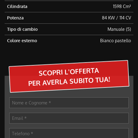
questi
Cilindrata
1598 Cm³
strumenti
Potenza
84 KW / 114 CV
di
tracciamento
Tipo di cambio
Manuale (5)
si
rimanda
Colore esterno
Bianco pastello
alla
cookie
policy.
Puoi
rivedere
SCOPRI L'OFFERTA
e
PER AVERLA SUBITO TUA!
modificare
le
tue
scelte
in
qualsiasi
momento.