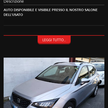
Descrizione
AUTO DISPONIBILE E VISIBILE PRESSO IL NOSTRO SALONE
DELL'USATO
NON HAI TROVATO CIO' CHE CERCHI? CONTATTACI O PASSA A
LEGGI TUTTO...
TROVARCI!
TRA I VEICOLI PRESENTI POTREBBE ESSERCI QUELLO CHE HAI
SEMPRE DESIDERATO!
FACCIAMO PRESENTE, CHE AL FINE DI EVITARE SPIACEVOLI
INCONVENIENTI, E' SEMPRE BENE ACCERTARSI
TELEFONICAMENTE DELLA DISPONIBILITA' E DELLA
CORRETTEZZA DEI DATI INSERITI NEGLI ANNUNCI. GRAZIE.
PER CONOSCERE E RIMANERE AL PASSO CON TUTTE LE
NOSTRE OFFERTE SU VEICOLI USATI E NUOVI VISITATE IL
NOSTRO SITO!