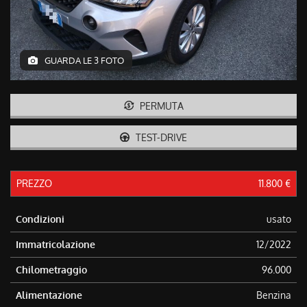
tracciamento
che
adottiamo
per
offrire
GUARDA LE 3 FOTO
le
funzionalità
e
PERMUTA
svolgere
le
TEST-DRIVE
attività
di
seguito
descritte.
PREZZO
11.800 €
Per
ottenere
Condizioni
usato
maggiori
informazioni
Immatricolazione
12/2022
sull'utilità
e
Chilometraggio
96.000
sul
funzionamento
Alimentazione
Benzina
di