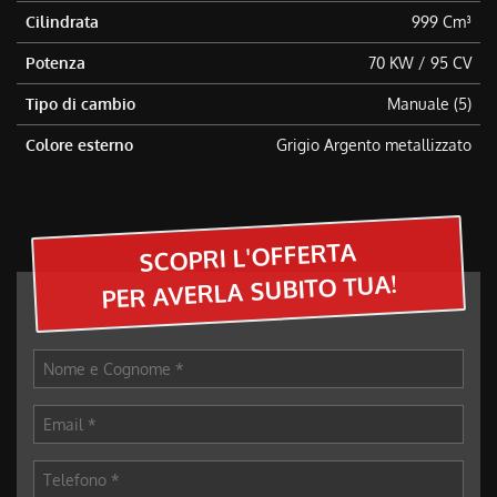
questi
Cilindrata
999 Cm³
strumenti
Potenza
70 KW / 95 CV
di
tracciamento
Tipo di cambio
Manuale (5)
si
rimanda
Colore esterno
Grigio Argento metallizzato
alla
cookie
policy.
Puoi
rivedere
SCOPRI L'OFFERTA
e
PER AVERLA SUBITO TUA!
modificare
le
tue
scelte
in
qualsiasi
momento.