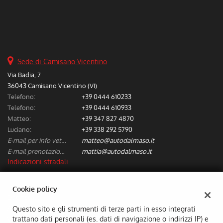
Sede di Camisano Vicentino
Via Badia, 7
36043 Camisano Vicentino (VI)
Telefono:
+39 0444 610233
Telefono:
+39 0444 610933
Matteo:
+39 347 827 4870
Luciano:
+39 338 292 5790
E-mail per info vetture nuove/usate:
matteo@autodalmaso.it
E-mail prenotazione/preventivi riparazioni:
mattia@autodalmaso.it
Indicazioni stradali
Cookie policy
Dati fiscali:
Aldo Dal Maso & C. Snc
Questo sito e gli strumenti di terze parti in esso integrati
trattano dati personali (es. dati di navigazione o indirizzi IP) e
Via Badia, 7, Camisano Vicentino (VI)