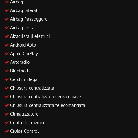
Airbag
Salva
le
Airbag laterali
impostazioni
Airbag Passeggero
Airbag testa
Alzacristalli elettrici
Android Auto
Apple CarPlay
Autoradio
Bluetooth
Cerchi in lega
Chiusura centralizzata
Chiusura centralizzata senza chiave
Chiusura centralizzata telecomandata
Climatizzatore
Controllo trazione
Cruise Control