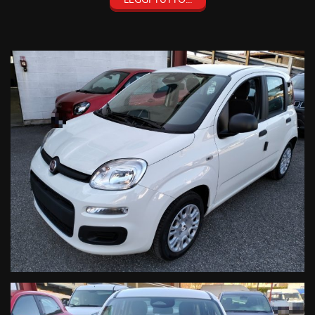
NON HAI TROVATO CIO' CHE CERCHI? CONTATTACI O PASSA A
TROVARCI!
TRA I VEICOLI PRESENTI POTREBBE ESSERCI QUELLO CHE HAI
SEMPRE DESIDERATO!
FACCIAMO PRESENTE, CHE AL FINE DI EVITARE SPIACEVOLI
INCONVENIENTI, E' SEMPRE BENE ACCERTARSI
TELEFONICAMENTE DELLA DISPONIBILITA' E DELLA
CORRETTEZZA DEI DATI INSERITI NEGLI ANNUNCI. GRAZIE.
PER CONOSCERE E RIMANERE AL PASSO CON TUTTE LE
NOSTRE OFFERTE SU VEICOLI USATI E NUOVI VISITATE IL
NOSTRO SITO!
WWW.AUTODALMASO.IT