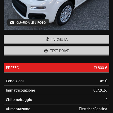
tracciamento
che
adottiamo
per
offrire
GUARDA LE 6 FOTO
le
funzionalità
e
PERMUTA
svolgere
le
TEST-DRIVE
attività
di
seguito
descritte.
PREZZO
13.800 €
Per
ottenere
Condizioni
km 0
maggiori
informazioni
Immatricolazione
05/2026
sull'utilità
e
Chilometraggio
1
sul
funzionamento
Alimentazione
Elettrica/Benzina
di