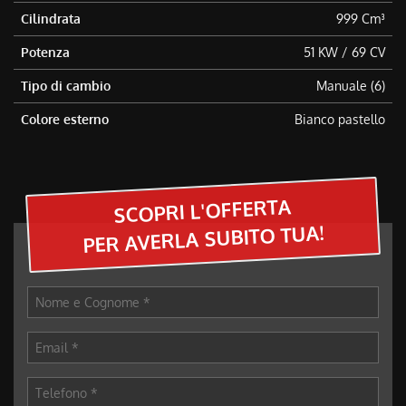
questi
Cilindrata
999 Cm³
strumenti
Potenza
51 KW / 69 CV
di
tracciamento
Tipo di cambio
Manuale (6)
si
rimanda
Colore esterno
Bianco pastello
alla
cookie
policy.
Puoi
rivedere
SCOPRI L'OFFERTA
e
PER AVERLA SUBITO TUA!
modificare
le
tue
scelte
in
qualsiasi
momento.