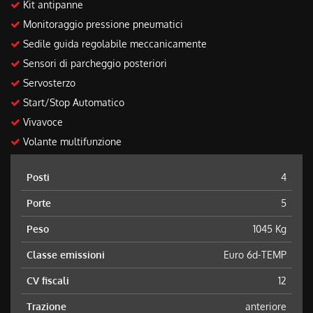
Kit antipanne
Monitoraggio pressione pneumatici
Sedile guida regolabile meccanicamente
Sensori di parcheggio posteriori
Servosterzo
Start/Stop Automatico
Vivavoce
Volante multifunzione
Posti
4
Porte
5
Peso
1045 Kg
Classe emissioni
Euro 6d-TEMP
CV fiscali
12
Trazione
anteriore