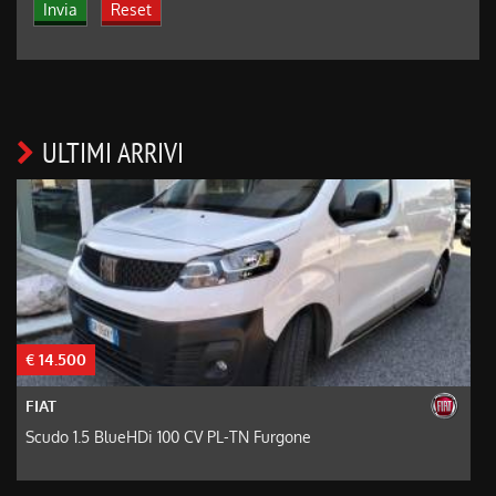
ULTIMI ARRIVI
€ 14.500
€
FIAT
Scudo 1.5 BlueHDi 100 CV PL-TN Furgone
D