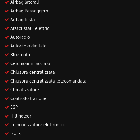
Airbag laterali
Salva
le
Airbag Passeggero
impostazioni
Airbag testa
Alzacristalli elettrici
Autoradio
Autoradio digitale
Bluetooth
Cerchioni in acciaio
Chiusura centralizzata
Chiusura centralizzata telecomandata
Climatizzatore
Controllo trazione
ESP
Hill holder
Immobilizzatore elettronico
Isofix