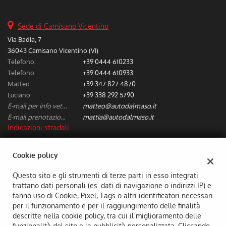
Sede di Camisano Vicentino
Via Badia, 7
36043 Camisano Vicentino (VI)
Telefono:
+39 0444 610233
Telefono:
+39 0444 610933
Matteo:
+39 347 827 4870
Luciano:
+39 338 292 5790
E-mail per info vetture nuove/usate:
matteo@autodalmaso.it
E-mail prenotazione/preventivi riparazioni:
mattia@autodalmaso.it
Indicazioni stradali
Cookie policy
Dati fiscali:
Aldo Dal Maso & C. Snc
Questo sito e gli strumenti di terze parti in esso integrati
trattano dati personali (es. dati di navigazione o indirizzi IP) e
Via Badia, 7, Camisano Vicentino (VI)
fanno uso di Cookie, Pixel, Tags o altri identificatori necessari
C.F/P.IVA:
02294690249
per il funzionamento e per il raggiungimento delle finalità
Registro delle imprese:
VI
descritte nella cookie policy, tra cui il miglioramento delle
funzionalità del sito e la pubblicità personalizzata. Cliccando